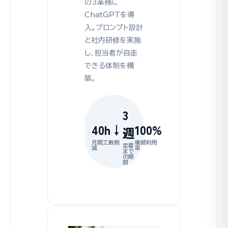
の3業務に
ChatGPTを導
入。プロンプト設計
と社内研修を実施
し、担当者が自走
できる体制を構
築。
3
40h↓
100%
週
月間工数削
継続利用
定着
減
率
まで
の期
間