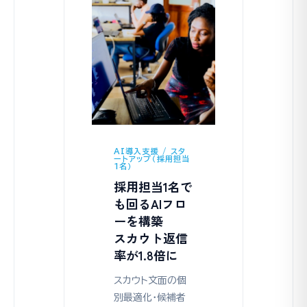
AI導入支援 / スタ
ートアップ（採用担当
1名）
採用担当1名で
も回るAIフロ
ーを構築
スカウト返信
率が1.8倍に
スカウト文面の個
別最適化・候補者