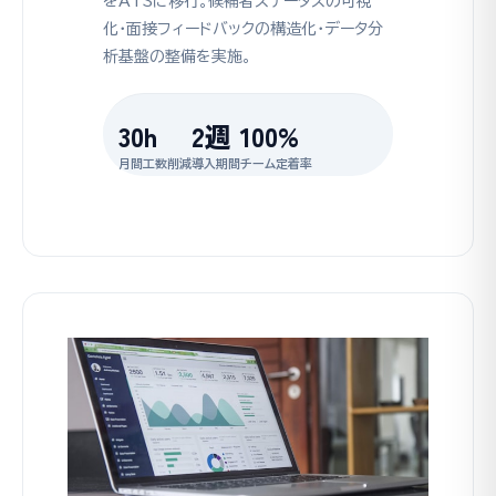
をATSに移行。候補者ステータスの可視
化・面接フィードバックの構造化・データ分
析基盤の整備を実施。
30h
2週
100%
月間工数削減
導入期間
チーム定着率