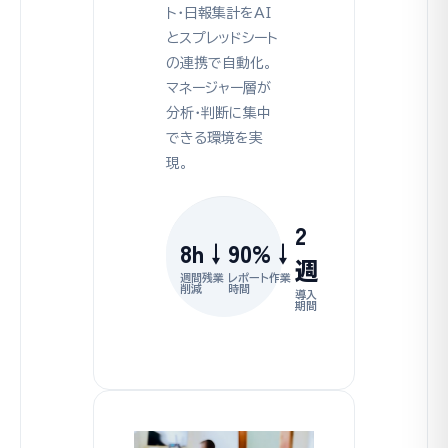
ト・日報集計をAI
とスプレッドシート
の連携で自動化。
マネージャー層が
分析・判断に集中
できる環境を実
現。
2
8h↓
90%↓
週
週間残業
レポート作業
削減
時間
導入
期間