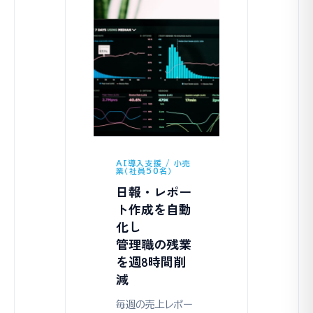
AI導入支援 / 小売
業（社員50名）
日報・レポー
ト作成を自動
化し
管理職の残業
を週8時間削
減
毎週の売上レポー