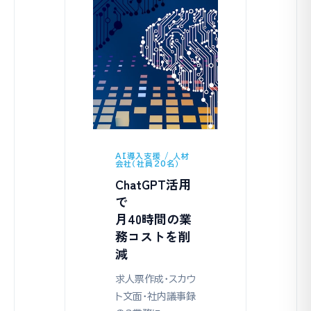
AI導入支援 / 人材
会社（社員20名）
ChatGPT活用
で
月40時間の業
務コストを削
減
求人票作成・スカウ
ト文面・社内議事録